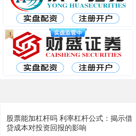
股票能加杠杆吗 利率杠杆公式：揭示借
贷成本对投资回报的影响