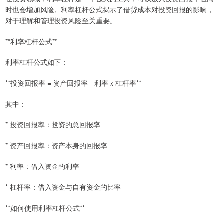
时也会增加风险。利率杠杆公式揭示了借贷成本对投资回报的影响，
对于理解和管理投资风险至关重要。
**利率杠杆公式**
利率杠杆公式如下：
**投资回报率 = 资产回报率 - 利率 x 杠杆率**
其中：
* 投资回报率：投资的总回报率
* 资产回报率：资产本身的回报率
* 利率：借入资金的利率
* 杠杆率：借入资金与自有资金的比率
**如何使用利率杠杆公式**