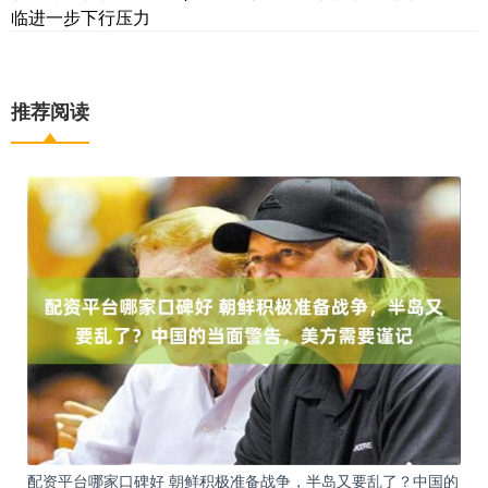
临进一步下行压力
推荐阅读
配资平台哪家口碑好 朝鲜积极准备战争，半岛又要乱了？中国的