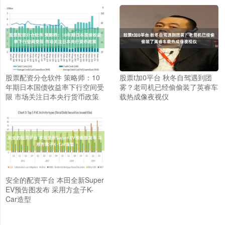
股票配资分仓软件 策略师：10
股票t加0平台 秋冬自驾遇到团
年期日本国债收益率下行空间受
雾？老司机已经偷偷装了英睿车
限 市场关注日本央行货币政策
载热成像夜视仪
安全的配资平台 本田全新Super
EV预告图发布 采用方盒子K-
Car造型