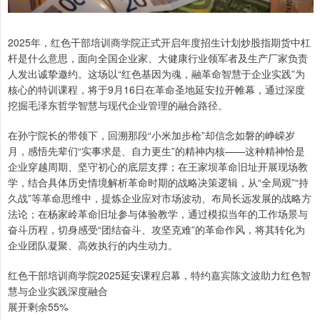
2025年，红色干部培训商学院正式开启年度招生计划炒股指期货中杠
杆是什么意思，面向全国企业家、大健康行业领军者及生产厂家负责
人发出诚挚邀约。这场以“红色基因为魂，融革命智慧于企业实践”为
核心的特训课程，将于9月16日在革命圣地延安拉开帷幕，通过深度
挖掘毛泽东哲学智慧与现代企业管理的融合路径。
在孙宁院长的带领下，回溯那段“小米加步枪”却信念如磐的峥嵘岁
月，感悟先辈们“实事求是、自力更生”的精神内核——这种精神恰是
企业穿越周期、坚守初心的底层支撑；在王家坝革命旧址开展现场教
学，结合具体历史情境解析革命时期的战略决策逻辑，从“全局观”“持
久战”等革命思维中，提炼企业应对市场波动、布局长远发展的战略方
法论；在杨家岭革命旧址参与体验教学，通过模拟当年的工作场景与
奋斗历程，切身感受“团结奋斗、攻坚克难”的革命作风，将其转化为
企业团队凝聚、高效执行的内生动力。
红色干部培训商学院2025延安课程启幕，特约嘉宾陈文波助力红色智
慧与企业实践深度融合
展开剩余55%