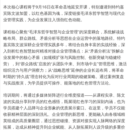
本次核心课程将于9月16日在革命圣地延安开课，特别邀请到特约嘉
宾陈文波加盟，以红色基因为魂，深度链接毛泽东哲学智慧与现代企
业管理实践，为企业发展注入强劲红色动能。
课程核心聚焦“毛泽东哲学智慧与企业管理”的深度耦合，系统解读战
略布局、群众路线、矛盾分析等思想在企业运营中的落地路径。特约
嘉宾陈文波深耕企业管理实践多年，将结合自身丰富的实战经验，深
入剖析红色智慧如何精准对接企业管理痛点：从“矛盾分析法”拆解企
业发展中的核心矛盾（如规模扩张与风险控制、创新突破与稳健经
营），到“群众路线”启发的“从团队中来、到市场中去”管理思维，激活
组织活力与用户洞察力；从“战略思维”延伸的企业长远布局，将革命
时期的“持久战”理念转化为应对行业周期的稳健策略。通过案例复盘
与实战推演，为学员提供可操作、能落地的红色管理方法论。
培训期间，将通过多媒体矩阵进行全维度报道——从课程实录、陈文
波的实战分享到学员的红色感悟，既展现红色学习的深刻内涵，也为
学员搭建个人品牌与企业形象的优质展示窗口。在这里，学员不仅能
收获精神层面的深刻洗礼、企业管理的新思维，更能融入由各领域精
英组成的高质量圈层，通过思想碰撞、资源对接实现人脉网络的深度
拓展，达成从精神提升到企业赋能、从人脉拓展到人设升级的多重价