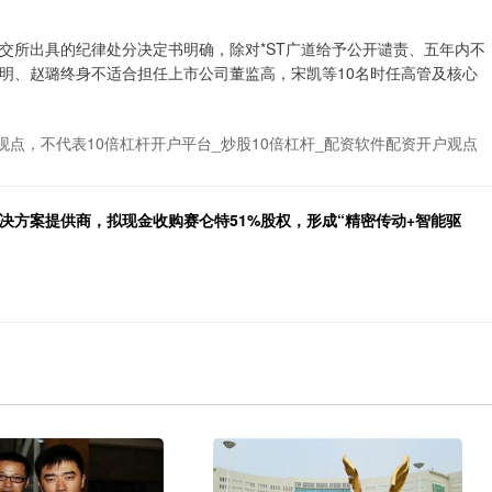
所出具的纪律处分决定书明确，除对*ST广道给予公开谴责、五年内不
明、赵璐终身不适合担任上市公司董监高，宋凯等10名时任高管及核心
观点，不代表10倍杠杆开户平台_炒股10倍杠杆_配资软件配资开户观点
决方案提供商，拟现金收购赛仑特51%股权，形成“精密传动+智能驱