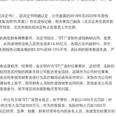
决定书》。该决定书明确认定，公司披露的2018年至2023年年度报
票募集说明书(草案)》存在虚假记载，相关事实已触及《北京证券交易所股
制退市情形。北交所据此拟决定终止其股票上市交易。
典型财务舞弊案件。决定书指出，*ST广道制作虚假购销合同、发票、
从而虚增营业收入及营业成本14.65亿元，各期占比均超85%，其中
占各期报告记载金额的83.30%至99.13%不等。高比例的财务数据失真，严
追责程序。经查明，金文明作为*ST广道时任董事长、总经理、实际控
批同意其控制的两家关联公司配合资金流转。赵璐作为公司时任董事、
造合同单据等财务造假行为及拦截询证函等应对审计。宋凯作为公司时
通知单上签字，指导财务人员制作虚假销售合同列表。其他多名公司高
直接参与、签字保证或未能勤勉尽责等问题。
公司主体*ST广道责令改正，给予警告，并处以1000万元罚款；对
的主管人员罚款500万元，作为控股股东、实际控制人罚款1000万
括副总经理、监事、独董、财务经理等在内的多名人员，依据责任轻重分别