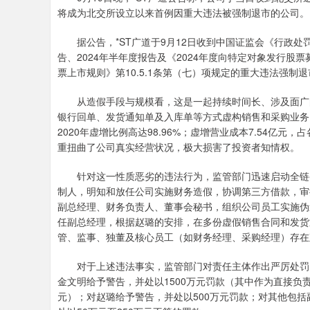
将成为北交所设立以来首例因重大违法被强制退市的公司。
据公告，*ST广道于9月12日收到中国证监会《行政处罚
告、2024年半年度报告及《2024年度向特定对象发行股
票上市规则》第10.5.1条第（七）项规定的重大违法强
从造假手段与规模看，这是一起持续时间长、涉及面广的
银行回单、发货通知单及入库单等方式虚构销售和采购业务，
2020年虚增比例高达98.96%；虚增营业成本7.54亿元，
重扭曲了公司真实经营状况，极大损害了投资者知情权。
针对这一性质恶劣的违法行为，监管部门迅速启动全链条
制人，明知和放任公司实施财务造假，协调第三方借款，审
副总经理、财务负责人、董事会秘书，组织公司员工实施伪
任副总经理，根据赵璐的安排，在多份虚假销售合同和发货
管、监事、独董及核心员工（如财务经理、采购经理）存在
对于上述违法事实，监管部门对责任主体作出严厉处罚：对
金文明给予警告，并处以1500万元罚款（其中作为直接负责
元）；对赵璐给予警告，并处以500万元罚款；对其他包