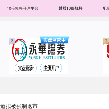
10倍杠杆开户平台
炒股10倍杠杆
配
广道拟被强制退市