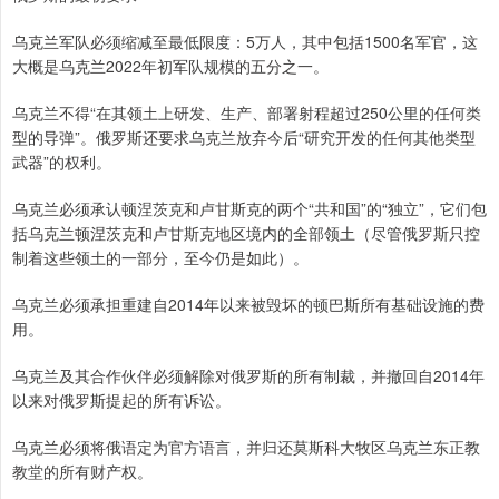
乌克兰军队必须缩减至最低限度：5万人，其中包括1500名军官，这
大概是乌克兰2022年初军队规模的五分之一。
乌克兰不得“在其领土上研发、生产、部署射程超过250公里的任何类
型的导弹”。俄罗斯还要求乌克兰放弃今后“研究开发的任何其他类型
武器”的权利。
乌克兰必须承认顿涅茨克和卢甘斯克的两个“共和国”的“独立”，它们包
括乌克兰顿涅茨克和卢甘斯克地区境内的全部领土（尽管俄罗斯只控
制着这些领土的一部分，至今仍是如此）。
乌克兰必须承担重建自2014年以来被毁坏的顿巴斯所有基础设施的费
用。
乌克兰及其合作伙伴必须解除对俄罗斯的所有制裁，并撤回自2014年
以来对俄罗斯提起的所有诉讼。
乌克兰必须将俄语定为官方语言，并归还莫斯科大牧区乌克兰东正教
教堂的所有财产权。