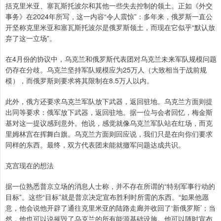
括克里米亚、塞瓦斯托波尔和其他一些失去控制的领土。正如《外交
事务》在2024年所写，这一内容“令人震惊”：多年来，俄罗斯一直公
开坚称克里米亚和塞瓦斯托波尔是俄罗斯领土，而现在它似乎“默认放
弃了这一立场”。
在4月份的协议中，乌克兰和俄罗斯代表团对乌克兰未来军队规模问题
仍存在分歧。乌克兰坚持军队规模应为25万人（大致相当于战前规
模），而俄罗斯则要求将其限制在8.5万人以内。
此外，俄方还要求乌克兰军队放下武器，返回驻地。乌克兰方面则提
出同等要求：俄军放下武器，返回驻地。据一位与会者回忆，梅金斯
基对这一提议感到意外。他说，感觉就像乌克兰军队站在红场，而克
里姆林宫在挥舞白旗。乌克兰方面则回应说，我们只是在向你们要求
同样的东西。最终，双方代表团未能就撤军问题达成共识。
克宫现在的想法
据一位熟悉普京立场的消息人士称，并不存在所谓的“特别军事行动的
目标”。这些“目标”就是普京决定宣布胜利时所需的东西。“如果他愿
意，他会说他开辟了通往克里米亚的陆路走廊并收回了‘新俄罗斯’；当
然，他也可以说摧毁了乌克兰的所有能源基础设施。他可以随时宣布