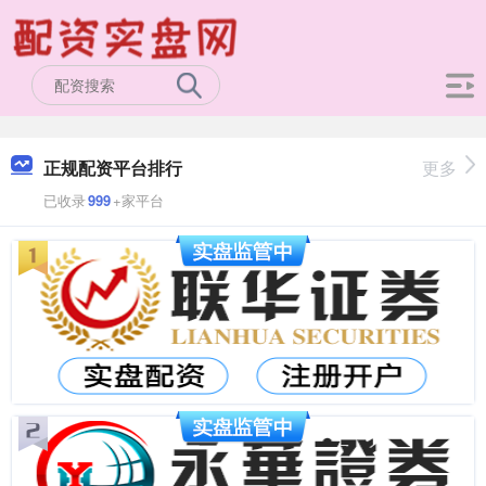
正规配资平台排行
更多
已收录
999
+家平台