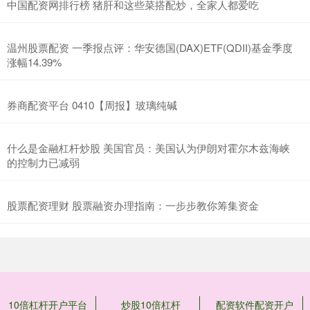
中国配资网排行榜 猪肝和这些菜搭配炒，全家人都爱吃
温州股票配资 一季报点评：华安德国(DAX)ETF(QDII)基金季度
涨幅14.39%
券商配资平台 0410【周报】玻璃纯碱
什么是金融杠杆炒股 美国官员：美国认为伊朗对霍尔木兹海峡
的控制力已减弱
股票配资理财 股票融资办理指南：一步步教你筹集资金
10倍杠杆开户平台
炒股10倍杠杆
配资软件配资开户