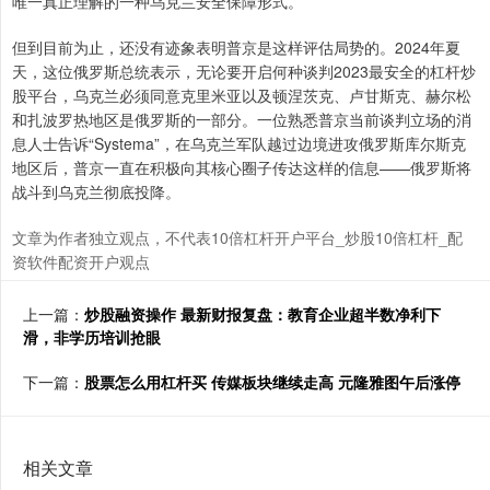
唯一真正理解的一种乌克兰安全保障形式。”
但到目前为止，还没有迹象表明普京是这样评估局势的。2024年夏
天，这位俄罗斯总统表示，无论要开启何种谈判2023最安全的杠杆炒
股平台，乌克兰必须同意克里米亚以及顿涅茨克、卢甘斯克、赫尔松
和扎波罗热地区是俄罗斯的一部分。一位熟悉普京当前谈判立场的消
息人士告诉“Systema”，在乌克兰军队越过边境进攻俄罗斯库尔斯克
地区后，普京一直在积极向其核心圈子传达这样的信息——俄罗斯将
战斗到乌克兰彻底投降。
文章为作者独立观点，不代表10倍杠杆开户平台_炒股10倍杠杆_配
资软件配资开户观点
上一篇：
炒股融资操作 最新财报复盘：教育企业超半数净利下
滑，非学历培训抢眼
下一篇：
股票怎么用杠杆买 传媒板块继续走高 元隆雅图午后涨停
相关文章