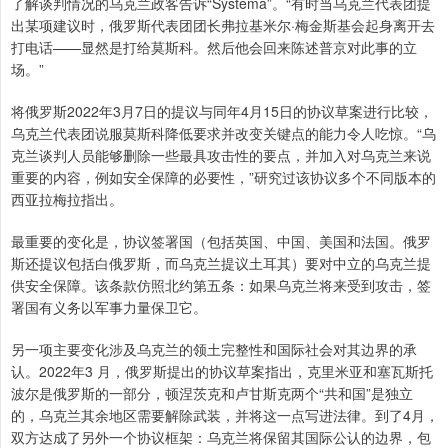
了解谈判情况的乌克兰政客告诉“Systema”。“有时当乌克兰代表团提
出某项建议时，俄罗斯代表团团长弗拉基米尔·梅金斯基会起身离开去
打电话——显然是打给莫斯科。然后他会回来陈述普京对此事的立
场。”
将俄罗斯2022年3月7日的提议与同年4月15日的协议草案进行比较，
乌克兰代表团说服莫斯科降低要求并改变关键点的能力令人吃惊。“乌
克兰谈判人员能够删除一些最具攻击性的要点，并加入对乌克兰来说
重要的内容，例如安全保障的必要性，”研究过该协议多个不同版本的
西亚拉梅拉指出。
最重要的变化是，协议签署国（包括英国、中国、美国和法国。俄罗
斯还提议包括白俄罗斯，而乌克兰提议土耳其）要对中立的乌克兰提
供安全保障。该条款仿照北约第五条：如果乌克兰将来受到攻击，签
署国有义务以军事力量保卫它。
另一项主要变化涉及乌克兰的领土完整性和国际社会对其边界的承
认。2022年3 月，俄罗斯提出的协议草案指出，克里米亚和塞瓦斯托
波尔是俄罗斯的一部分，顿涅茨克和卢甘斯克两个“共和国”是独立
的，乌克兰其余地区需要解除武装，并将这一点写进法律。到了4月，
双方达成了另外一个协议框架：乌克兰将保留其国际公认的边界，包