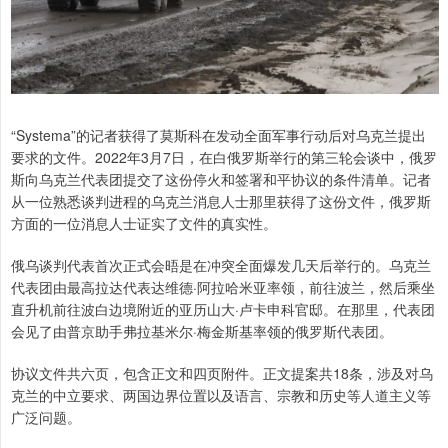
“Systema”的记者获得了莫斯科在发动全面军事行动后对乌克兰提出
要求的文件。2022年3月7日，在白俄罗斯举行的第三轮会谈中，俄罗
斯向乌克兰代表团提交了这份停火和签署和平协议的条件清单。记者
从一位熟悉谈判进程的乌克兰消息人士那里获得了这份文件，俄罗斯
方面的一位消息人士证实了文件的真实性。
俄乌谈判代表首次正式会晤是在冲突全面爆发几天后举行的。乌克兰
代表团由最高拉达代表达维德·阿拉哈米亚率领，前往波兰，然后乘坐
直升机前往波白边境附近的亚历山大·卢卡申科官邸。在那里，代表团
会见了由普京助手弗拉基米尔·梅金斯基率领的俄罗斯代表团。
协议文件共六页，包含正文和四页附件。正文提案共18条，涉及对乌
克兰的中立要求、两国边界位置以及语言、宗教和历史等人道主义等
广泛问题。