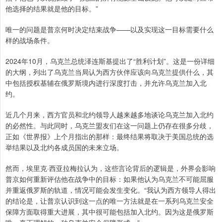
他选择的结果就是他的目标。”
唯一的问题是普京何时决定结束战争——以及实现这一目标需要什么
样的战场条件。
2024年10月，乌克兰总统泽连斯基提出了“胜利计划”。这是一份详细
的大纲，列出了乌克兰当局认为西方伙伴应该向乌克兰提供什么，其
中包括授权基辅在俄罗斯境内进行深度打击，并允许乌克兰加入北
约。
近几个月来，西方官员和北约领导人越来越多地谈论乌克兰加入北约
的必然性。与此同时，乌克兰盟友们在这一问题上仍存在很多分歧，
正如《世界报》上个月指出的那样：最终结果将取决于美国总统的选
举结果以及北约各成员国的未来立场。
然而，埃里克·西亚拉梅拉认为，这些言论背后的逻辑是，外界会影响
普京如何重新评估他在战争中的目标：如果他认为乌克兰不可能屈服
并重返俄罗斯的轨道，情况可能会发生变化。“我认为西方领导人得出
的结论是，让普京认识到这一点的唯一方法就是在一系列乌克兰安全
保障方面取得重大进展，其中很可能包括加入北约。因为这是俄罗斯