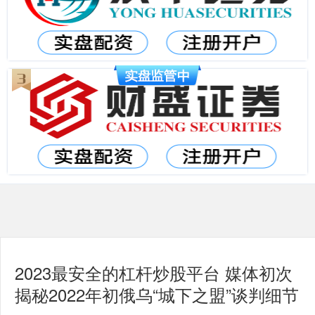
2023最安全的杠杆炒股平台 媒体初次
揭秘2022年初俄乌“城下之盟”谈判细节