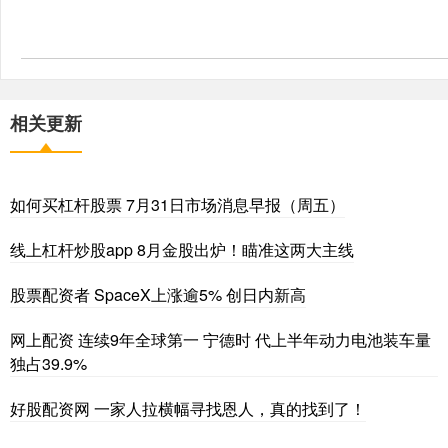
相关更新
如何买杠杆股票 7月31日市场消息早报（周五）
线上杠杆炒股app 8月金股出炉！瞄准这两大主线
股票配资者 SpaceX上涨逾5% 创日内新高
网上配资 连续9年全球第一 宁德时 代上半年动力电池装车量
独占39.9%
好股配资网 一家人拉横幅寻找恩人，真的找到了！