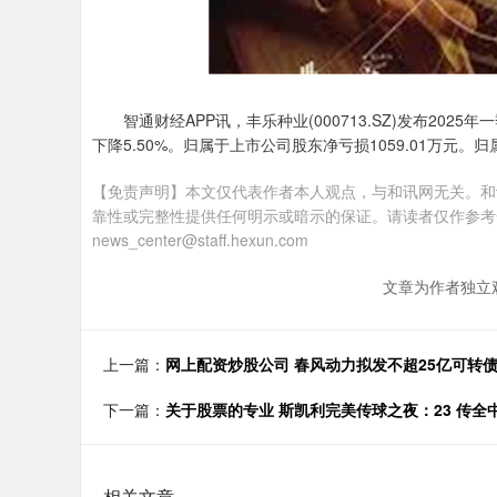
智通财经APP讯，丰乐种业(000713.SZ)发布20
下降5.50%。归属于上市公司股东净亏损1059.01万元。
【免责声明】本文仅代表作者本人观点，与和讯网无关。和
靠性或完整性提供任何明示或暗示的保证。请读者仅作参考
news_center@staff.hexun.com
文章为作者独立
上一篇：
网上配资炒股公司 春风动力拟发不超25亿可转债 2
下一篇：
关于股票的专业 斯凯利完美传球之夜：23 传全
相关文章