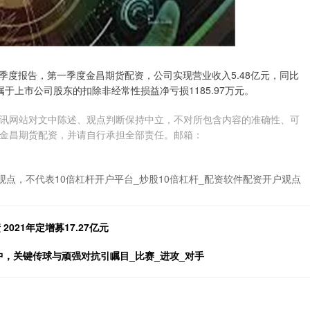
25年一季度报告，第一季度金昌期货配资，公司实现营业收入5.48亿元，同比
归属于上市公司股东的扣除非经常性损益净亏损1185.97万元。
讯网站对文中陈述、观点判断保持中立，不对所包含内容的准确性、可
金昌期货配资，并请自行承担全部责任。邮箱：
观点，不代表10倍杠杆开户平台_炒股10倍杠杆_配资软件配资开户观点
021年定增募17.27亿元
中，关键传球与顽强对抗引瞩目_比赛_进攻_对手