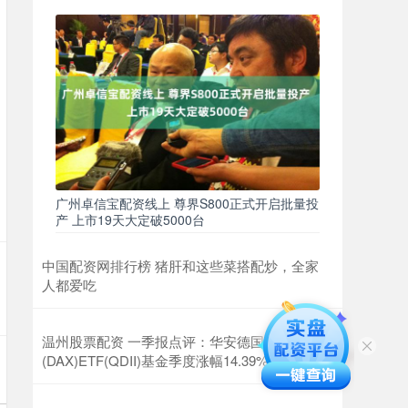
广州卓信宝配资线上 尊界S800正式开启批量投
产 上市19天大定破5000台
中国配资网排行榜 猪肝和这些菜搭配炒，全家
人都爱吃
温州股票配资 一季报点评：华安德国
(DAX)ETF(QDII)基金季度涨幅14.39%