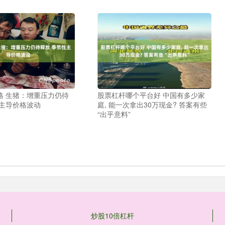
格 生猪：增重压力仍待
股票杠杆哪个平台好 中国有多少家
性主导价格波动
庭, 能一次拿出30万现金? 答案有些
“出乎意料”
炒股10倍杠杆