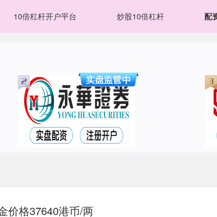
10倍杠杆开户平台
炒股10倍杠杆
配
价格37640港币/两