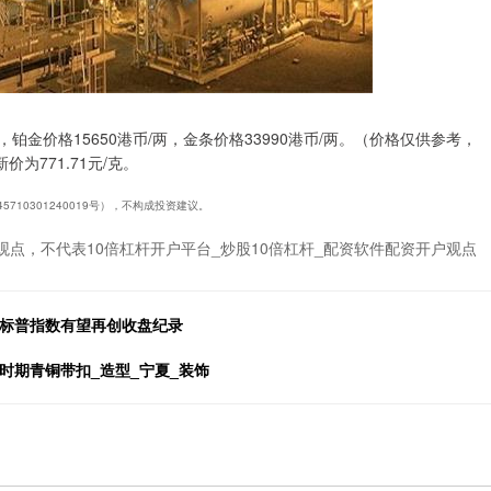
，铂金价格15650港币/两，金条价格33990港币/两。（价格仅供参考，
为771.71元/克。
710301240019号），不构成投资建议。
观点，不代表10倍杠杆开户平台_炒股10倍杠杆_配资软件配资开户观点
与标普指数有望再创收盘纪录
时期青铜带扣_造型_宁夏_装饰