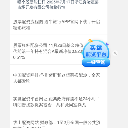
哪个股票能杠杆 2025年7月17日浙江良渚蔬菜
市场开发有限公司价格行情
股票配资流程图 途牛旅行APP官网下载，开启
精彩旅程
股票杠杆配资公司 11月26日基金净值：华夏时
代前沿一年持有混合A最新净值0.8239，跌
0.51%
中国配资网排行榜 猪肝和这些菜搭配炒，全家
人都爱吃
实盘配资平台网址 距离政府停摆不足24小时！
特朗普拨款提案被否，共和党同室操戈
线上配资网站 财政部：1至2月全国一般公共预