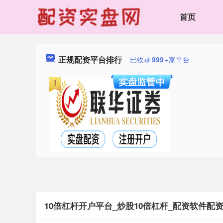
首页
正规配资平台排行
已收录
999
+家平台
10倍杠杆开户平台_炒股10倍杠杆_配资软件配