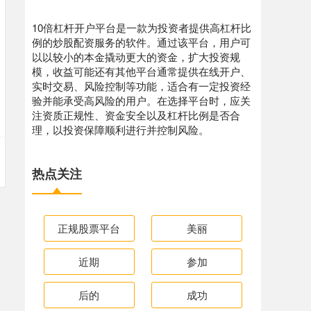
10倍杠杆开户平台是一款为投资者提供高杠杆比
例的炒股配资服务的软件。通过该平台，用户可
以以较小的本金撬动更大的资金，扩大投资规
模，收益可能还有其他平台通常提供在线开户、
实时交易、风险控制等功能，适合有一定投资经
验并能承受高风险的用户。在选择平台时，应关
注资质正规性、资金安全以及杠杆比例是否合
理，以投资保障顺利进行并控制风险。
热点关注
正规股票平台
美丽
近期
参加
后的
成功