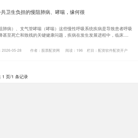
公共卫生负担的慢阻肺病、哮喘，缘何很
阻肺病）、支气管哮喘（哮喘）这些慢性呼吸系统疾病是导致患者呼吸
甚至死亡和致残的关键健康问题，疾病在发生发展进程中，临床....
2026-05-28
作者：股票配资网
阅读：
196
栏目：
配资软件配资开户
 1 页/1 条记录