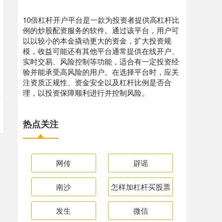
10倍杠杆开户平台是一款为投资者提供高杠杆比
例的炒股配资服务的软件。通过该平台，用户可
以以较小的本金撬动更大的资金，扩大投资规
模，收益可能还有其他平台通常提供在线开户、
实时交易、风险控制等功能，适合有一定投资经
验并能承受高风险的用户。在选择平台时，应关
注资质正规性、资金安全以及杠杆比例是否合
理，以投资保障顺利进行并控制风险。
热点关注
网传
辟谣
南沙
怎样加杠杆买股票
发生
微信