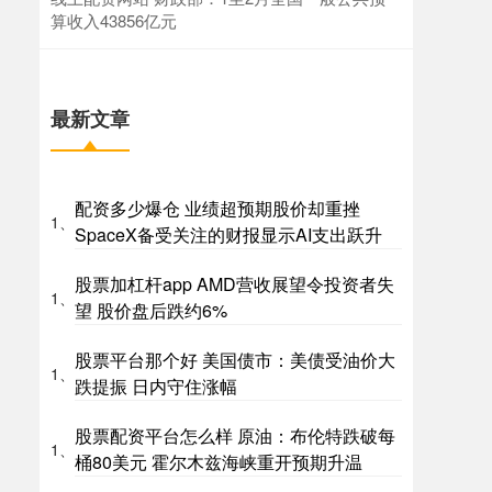
算收入43856亿元
最新文章
配资多少爆仓 业绩超预期股价却重挫
1、
SpaceX备受关注的财报显示AI支出跃升
股票加杠杆app AMD营收展望令投资者失
1、
望 股价盘后跌约6%
股票平台那个好 美国债市：美债受油价大
1、
跌提振 日内守住涨幅
股票配资平台怎么样 原油：布伦特跌破每
1、
桶80美元 霍尔木兹海峡重开预期升温