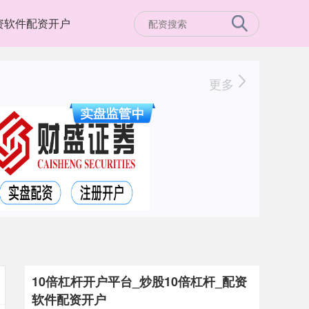
资软件配资开户
更多
10倍杠杆开户平台_炒股10倍杠杆_配资
软件配资开户