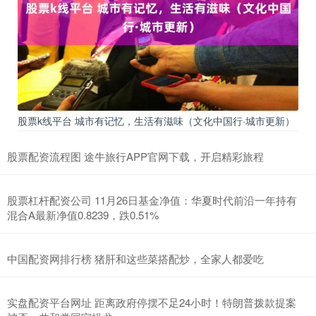
股票k线平台 城市有记忆，生活有滋味（文化中国行·城市更新）
股票配资流程图 途牛旅行APP官网下载，开启精彩旅程
股票杠杆配资公司 11月26日基金净值：华夏时代前沿一年持有
混合A最新净值0.8239，跌0.51%
中国配资网排行榜 猪肝和这些菜搭配炒，全家人都爱吃
实盘配资平台网址 距离政府停摆不足24小时！特朗普拨款提案