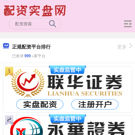
正规配资平台排行
更多
已收录
999
+家平台