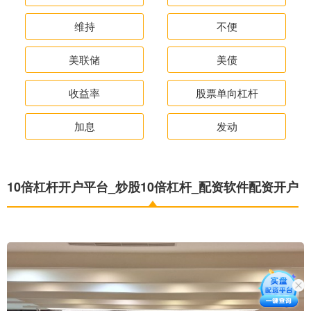
维持
不便
美联储
美债
收益率
股票单向杠杆
加息
发动
10倍杠杆开户平台_炒股10倍杠杆_配资软件配资开户