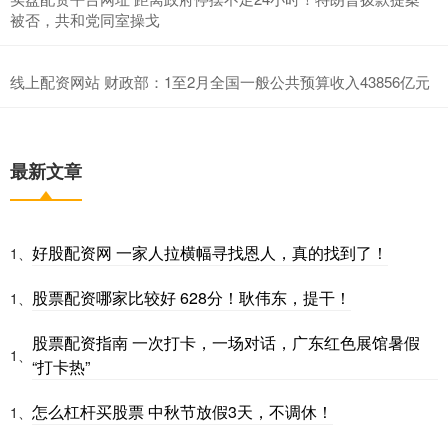
被否，共和党同室操戈
线上配资网站 财政部：1至2月全国一般公共预算收入43856亿元
最新文章
好股配资网 一家人拉横幅寻找恩人，真的找到了！
1、
股票配资哪家比较好 628分！耿伟东，提干！
1、
股票配资指南 一次打卡，一场对话，广东红色展馆暑假
1、
“打卡热”
怎么杠杆买股票 中秋节放假3天，不调休！
1、