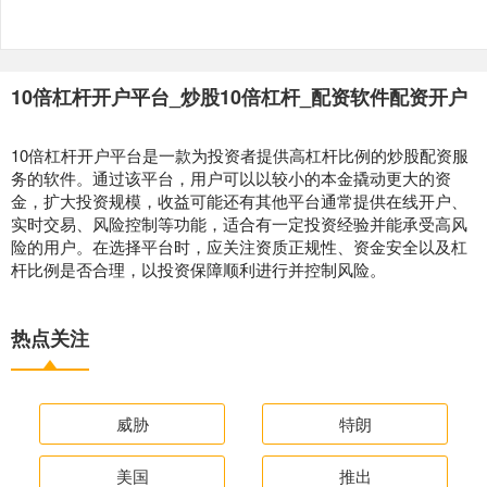
10倍杠杆开户平台_炒股10倍杠杆_配资软件配资开户
10倍杠杆开户平台是一款为投资者提供高杠杆比例的炒股配资服
务的软件。通过该平台，用户可以以较小的本金撬动更大的资
金，扩大投资规模，收益可能还有其他平台通常提供在线开户、
实时交易、风险控制等功能，适合有一定投资经验并能承受高风
险的用户。在选择平台时，应关注资质正规性、资金安全以及杠
杆比例是否合理，以投资保障顺利进行并控制风险。
热点关注
威胁
特朗
美国
推出