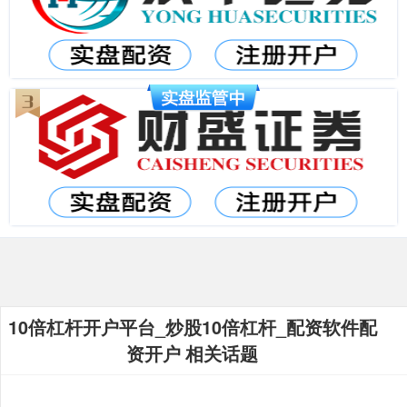
10倍杠杆开户平台_炒股10倍杠杆_配资软件配
资开户 相关话题