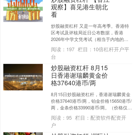
观察】喜见港生朝北
看
炒股融资杠杆 又是一年高考季。香港特
区考试及评核局近日公布数据，香港
2026年中学文凭考试（相当于内地的高
考）共有58487名考生报考，有超过4500
阅读：
197
栏目：
10倍杠杆开户平
名考生报名....
台
炒股融资杠杆 8月15
日香港谢瑞麟黄金价
格37640港币/两
8月15日炒股融资杠杆，香港谢瑞麟黄金
价格37640港币/两，铂金价格15650港币/
两，金条价格33990港币/两。（价格仅供
参考，以门店实际为准）同日上海黄....
阅读：
95
栏目：
配资软件配资开
户